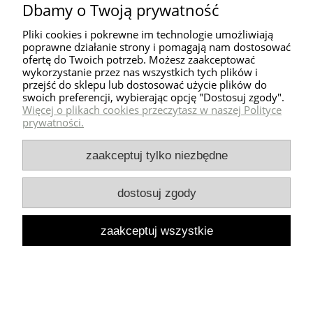
Dbamy o Twoją prywatność
Pliki cookies i pokrewne im technologie umożliwiają
poprawne działanie strony i pomagają nam dostosować
ofertę do Twoich potrzeb. Możesz zaakceptować
wykorzystanie przez nas wszystkich tych plików i
przejść do sklepu lub dostosować użycie plików do
swoich preferencji, wybierając opcję "Dostosuj zgody".
Więcej o plikach cookies przeczytasz w naszej Polityce
prywatności.
zaakceptuj tylko niezbędne
Leżak ogrodowy Serano Lounge - Szary |
Monnarita
dostosuj zgody
5 599,00 zł
zaakceptuj wszystkie