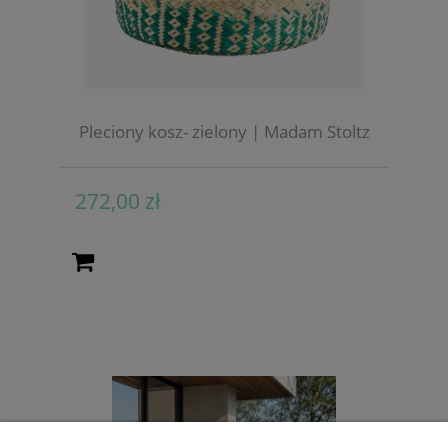
Pleciony kosz- zielony | Madam Stoltz
272,00 zł