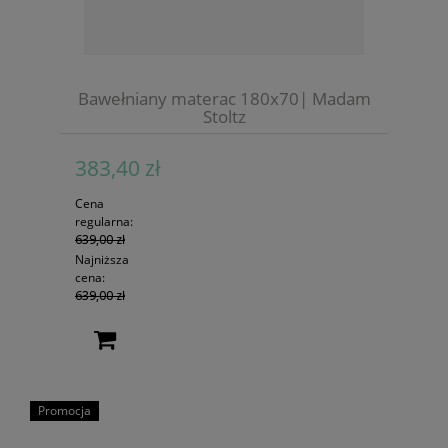
Bawełniany materac 180x70| Madam
Stoltz
383,40 zł
Cena
regularna:
639,00 zł
Najniższa
cena:
639,00 zł
Promocja